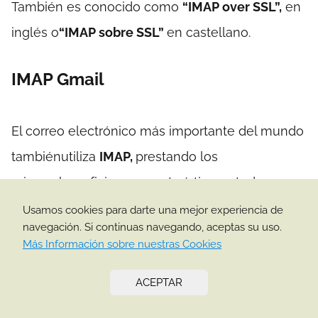
También es conocido como
“IMAP over SSL”,
en
inglés o
“IMAP sobre SSL”
en castellano.
IMAP Gmail
El correo electrónico más importante del mundo
tambiénutiliza
IMAP,
prestando los
mismosbeneficios y características a todos sus
usuarios. Lo único que tenemos quehacer para
Usamos cookies para darte una mejor experiencia de
navegación. Si continuas navegando, aceptas su uso.
poder implementar IMAP en Gmail es seguir los
Más Información sobre nuestras Cookies
pasos que se describena continuación.
ACEPTAR
Servidor de correo
Servidor de correo
entrante (IMAP)
saliente (SMTP)