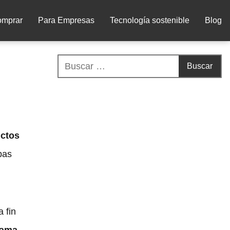
omprar
Para Empresas
Tecnología sostenible
Blog
uctos
pas
 fin