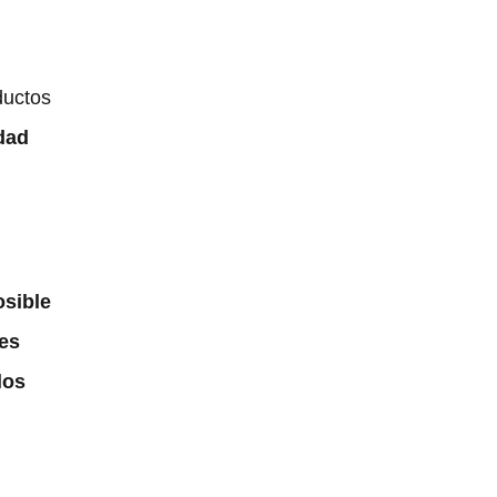
ductos
idad
osible
es
los