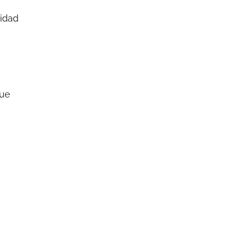
idad
que