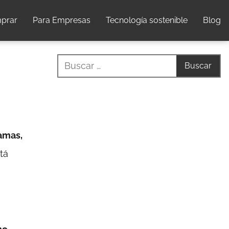
prar
Para Empresas
Tecnología sostenible
Blog
ramas,
tá