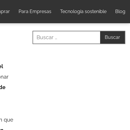
prar
Para Empresas
Tecnología sostenible
Blog
el
onar
ede
ón que