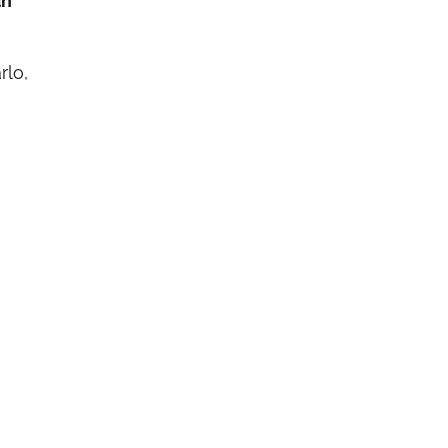
an
rlo,