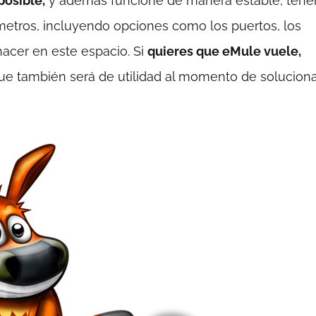
posible,
y además funcione de manera estable, ten
metros, incluyendo opciones como los puertos, los
acer en este espacio. Si
quieres que eMule vuele,
 que también será de utilidad al momento de solucion