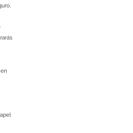
guro,
e
rarás
en
papel