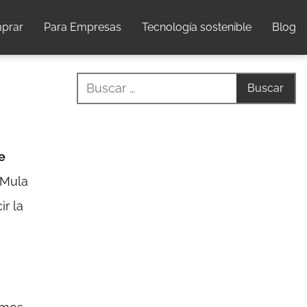
prar
Para Empresas
Tecnología sostenible
Blog
e
 Mula
ir la