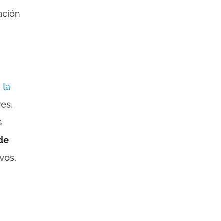
ación
y
la
es,
s
de
vos,