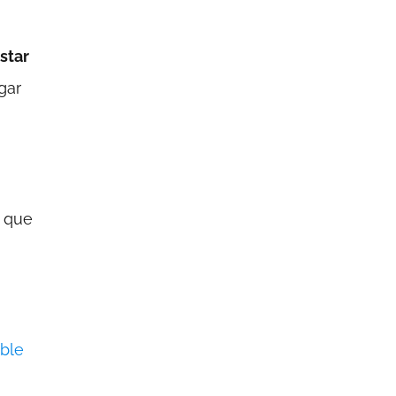
star
gar
o que
ble