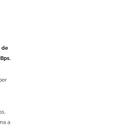
s de
MBps.
ber
os,
ma a