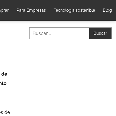
prar
Para Empresas
Tecnología sostenible
Blog
a de
nto
os de