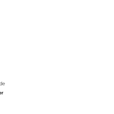
 de
er