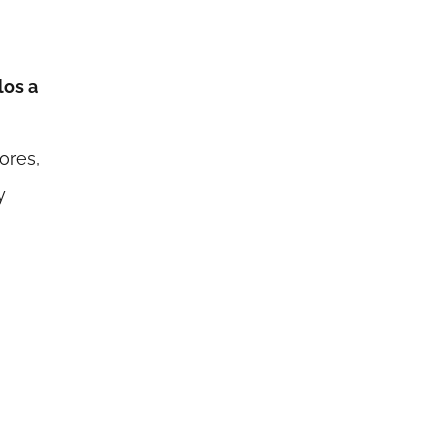
los a
ores,
y