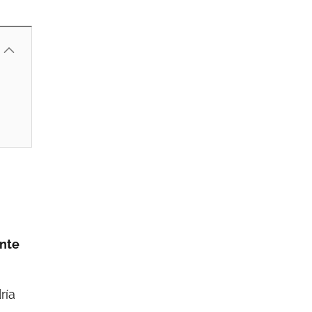
ante
ría