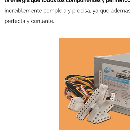
la energía que todos los componentes y periféric
increíblemente compleja y precisa, ya que además 
perfecta y contante.