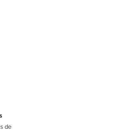
s
as de