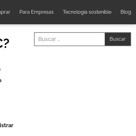
prar
Para Empresas
Tecnología sostenible
Blog
C?
e
o
strar