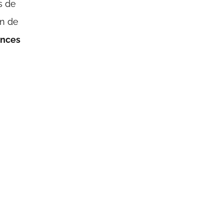
s de
ón de
ances