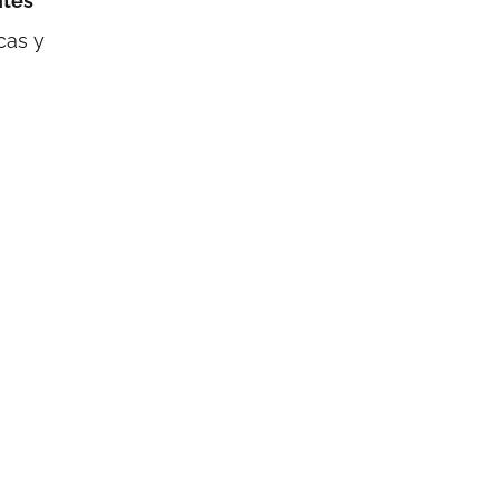
ntes
cas y