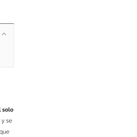
l solo
 y se
 que