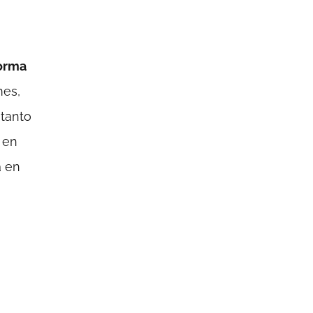
forma
mes,
 tanto
 en
a en