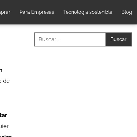
prar
Para Empresas
Tecnología sostenible
Blog
n
e de
tar
uier