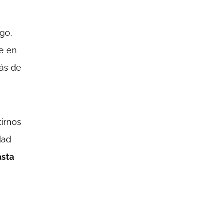
go,
ue en
ás de
irnos
dad
asta