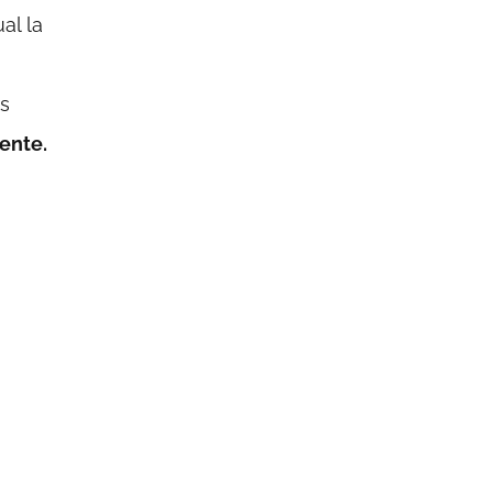
al la
es
ente.