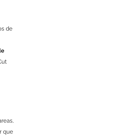
os de
de
Cut
reas,
r que