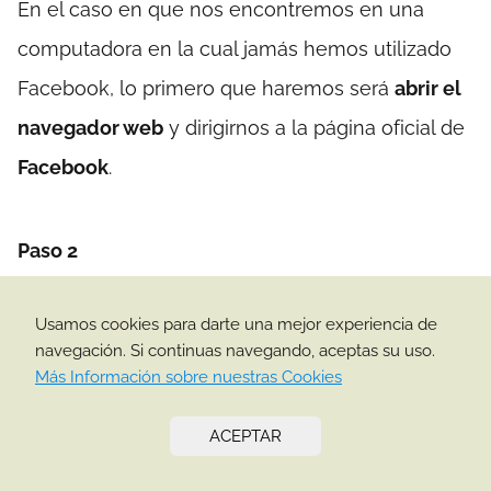
En el caso en que nos encontremos en una
computadora en la cual jamás hemos utilizado
Facebook, lo primero que haremos será
abrir el
navegador web
y dirigirnos a la página oficial de
Facebook
.
Paso 2
Usamos cookies para darte una mejor experiencia de
Una vez allí debemos introducir el correo
navegación. Si continuas navegando, aceptas su uso.
electrónico con el cual creamos nuestra
cuenta
Más Información sobre nuestras Cookies
de usuario en Facebook y luego la contraseña
ACEPTAR
de la cuenta
, dentro de los cuadros