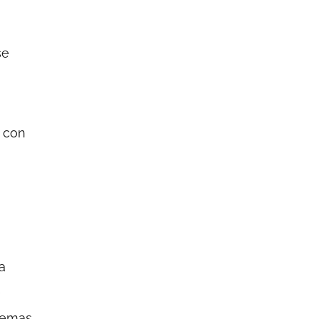
se
 con
a
e
temas