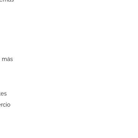
s más
tes
rcio