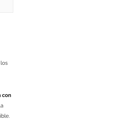
 los
n con
la
ble.