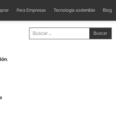
prar
Para Empresas
Tecnología sostenible
Blog
ción
,
e