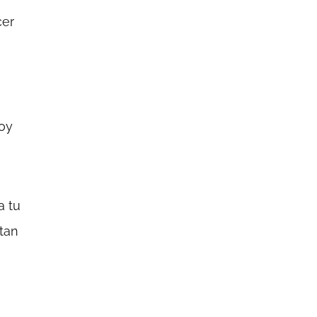
cer
oy
a tu
ntan