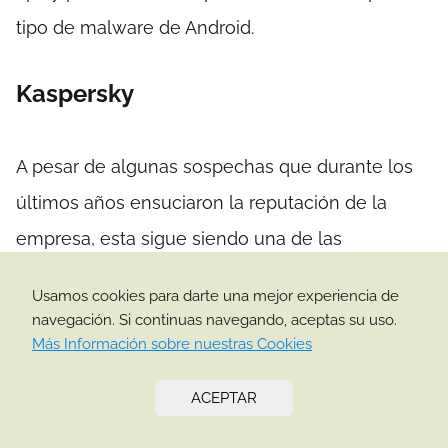
tipo de malware de Android.
Kaspersky
A pesar de algunas sospechas que durante los
últimos años ensuciaron la reputación de la
empresa, esta sigue siendo una de las
compañías de seguridad más respetadas del
Usamos cookies para darte una mejor experiencia de
mundo, y con respecto a su producto estrella,
navegación. Si continuas navegando, aceptas su uso.
Más Información sobre nuestras Cookies
Kaspersky Antivirus, no cabe ninguna duda que
se trata de
uno de los mejores y más confiables
ACEPTAR
antivirus de la actualidad.