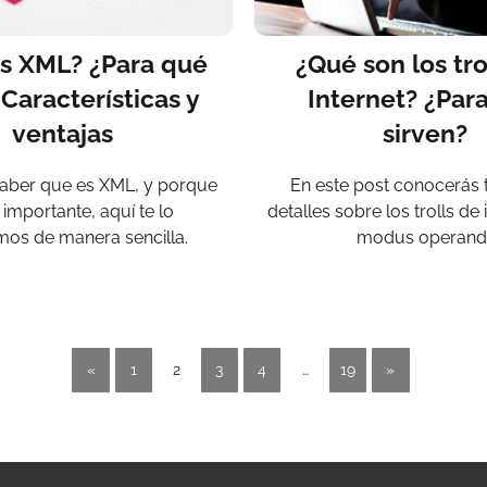
s XML? ¿Para qué
¿Qué son los tro
 Características y
Internet? ¿Par
ventajas
sirven?
saber que es XML, y porque
En este post conocerás 
 importante, aquí te lo
detalles sobre los trolls de 
mos de manera sencilla.
modus operandi
«
1
2
3
4
…
19
»